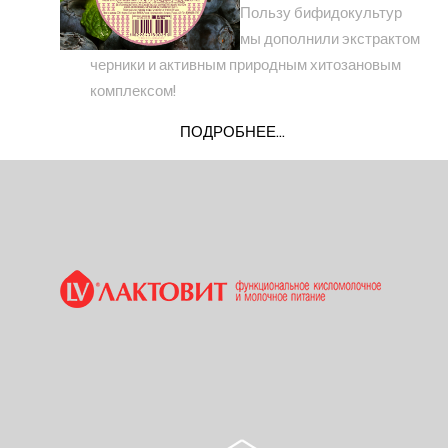
Пользу бифидокультур
мы дополнили экстрактом
черники и активным природным хитозановым
комплексом!
ПОДРОБНЕЕ...