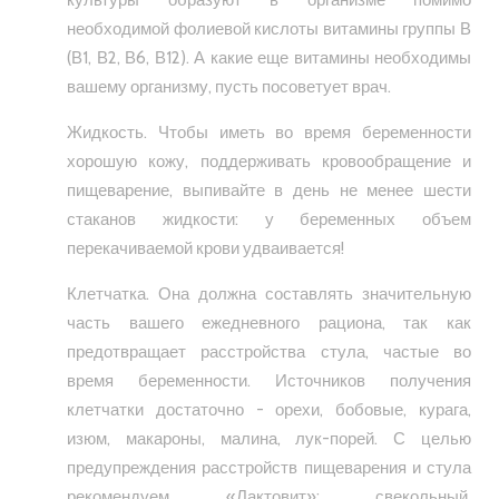
культуры образуют в организме помимо
необходимой фолиевой кислоты витамины группы В
(В1, В2, В6, В12). А какие еще витамины необходимы
вашему организму, пусть посоветует врач.
Жидкость. Чтобы иметь во время беременности
хорошую кожу, поддерживать кровообращение и
пищеварение, выпивайте в день не менее шести
стаканов жидкости: у беременных объем
перекачиваемой крови удваивается!
Клетчатка. Она должна составлять значительную
часть вашего ежедневного рациона, так как
предотвращает расстройства стула, частые во
время беременности. Источников получения
клетчатки достаточно - орехи, бобовые, курага,
изюм, макароны, малина, лук-порей. С целью
предупреждения расстройств пищеварения и стула
рекомендуем «Лактовит»: свекольный,